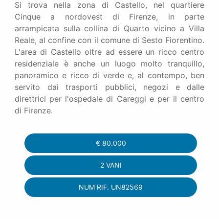
Si trova nella zona di Castello, nel quartiere
Cinque a nordovest di Firenze, in parte
arrampicata sulla collina di Quarto vicino a Villa
Reale, al confine con il comune di Sesto Fiorentino.
L'area di Castello oltre ad essere un ricco centro
residenziale è anche un luogo molto tranquillo,
panoramico e ricco di verde e, al contempo, ben
servito dai trasporti pubblici, negozi e dalle
direttrici per l'ospedale di Careggi e per il centro
di Firenze.
€
80.000
2 VANI
NUM RIF. UN82569