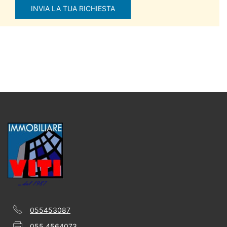
055453087
055 4564073