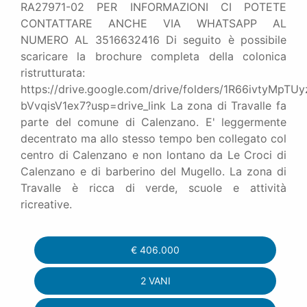
RA27971-02 PER INFORMAZIONI CI POTETE
CONTATTARE ANCHE VIA WHATSAPP AL
NUMERO AL 3516632416 Di seguito è possibile
scaricare la brochure completa della colonica
ristrutturata:
https://drive.google.com/drive/folders/1R66ivtyMpT
bVvqisV1ex7?usp=drive_link La zona di Travalle fa
parte del comune di Calenzano. E' leggermente
decentrato ma allo stesso tempo ben collegato col
centro di Calenzano e non lontano da Le Croci di
Calenzano e di barberino del Mugello. La zona di
Travalle è ricca di verde, scuole e attività
ricreative.
€
406.000
2 VANI