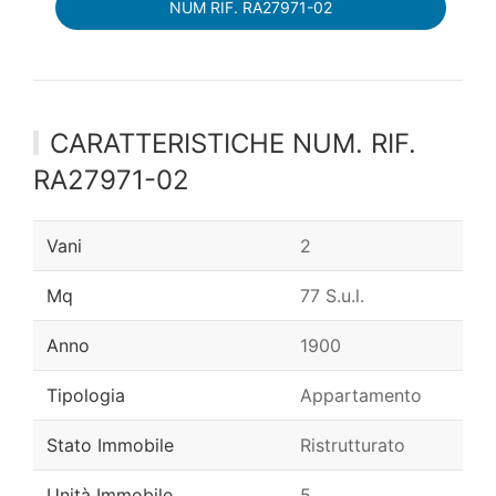
NUM RIF. RA27971-02
CARATTERISTICHE NUM. RIF.
RA27971-02
Vani
2
Mq
77 S.u.l.
Anno
1900
Tipologia
Appartamento
Stato Immobile
Ristrutturato
Unità Immobile
5