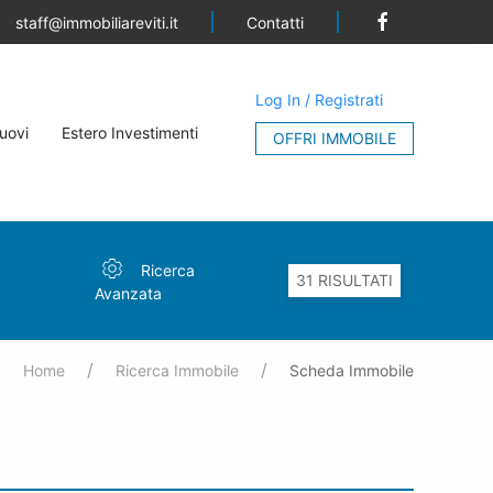
Contatti
staff@immobiliareviti.it
Log In / Registrati
uovi
Estero Investimenti
OFFRI IMMOBILE
Ricerca
Avanzata
Home
Ricerca Immobile
Scheda Immobile