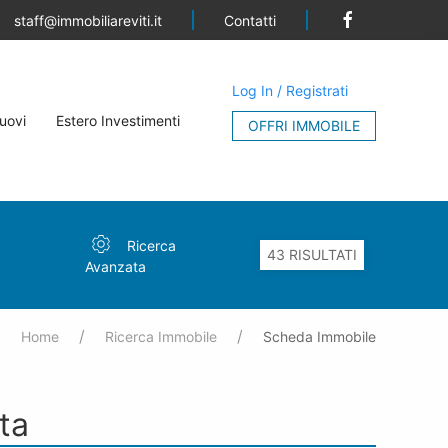
Contatti
staff@immobiliareviti.it
Log In / Registrati
uovi
Estero Investimenti
OFFRI IMMOBILE
Ricerca
Avanzata
Home
Ricerca Immobile
Scheda Immobile
ta