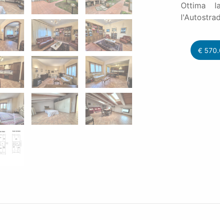
Ottima l
l'Autostra
€
570