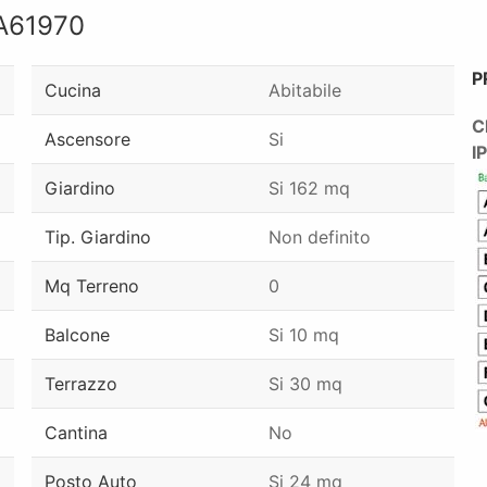
A61970
P
Cucina
Abitabile
C
Ascensore
Si
I
Giardino
Si 162 mq
Tip. Giardino
Non definito
Mq Terreno
0
Balcone
Si 10 mq
Terrazzo
Si 30 mq
Cantina
No
Posto Auto
Si 24 mq