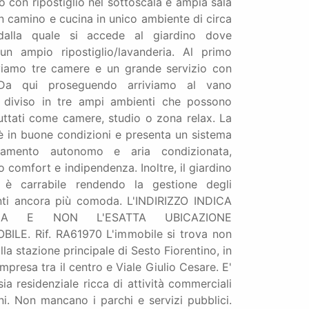
 con ripostiglio nel sottoscala e ampia sala
 camino e cucina in unico ambiente di circa
alla quale si accede al giardino dove
un ampio ripostiglio/lavanderia. Al primo
viamo tre camere e un grande servizio con
. Da qui proseguendo arriviamo al vano
o diviso in tre ampi ambienti che possono
uttati come camere, studio o zona relax. La
è in buone condizioni e presenta un sistema
ldamento autonomo e aria condizionata,
 comfort e indipendenza. Inoltre, il giardino
e è carrabile rendendo la gestione degli
ti ancora più comoda. L'INDIRIZZO INDICA
A E NON L'ESATTA UBICAZIONE
BILE. Rif. RA61970 L'immobile si trova non
lla stazione principale di Sesto Fiorentino, in
mpresa tra il centro e Viale Giulio Cesare. E'
ia residenziale ricca di attività commerciali
ni. Non mancano i parchi e servizi pubblici.