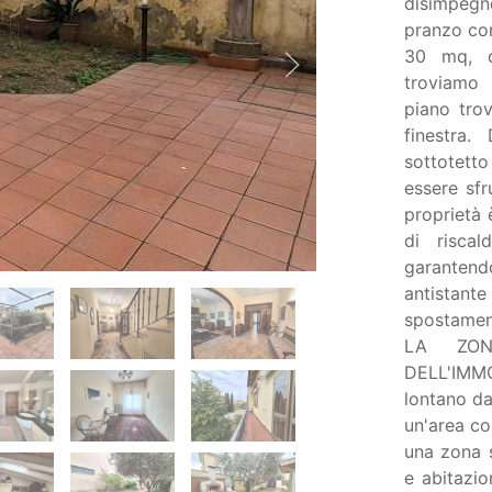
disimpegno
pranzo con
30 mq, d
troviamo 
piano tro
finestra
sottotett
essere sfr
proprietà 
di risca
garantendo
antistant
spostamen
LA ZON
DELL'IMMO
lontano da
un'area co
una zona s
e abitazio