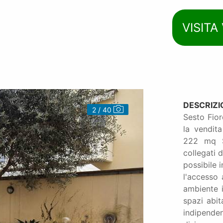
VISITA
DESCRIZI
 / 40
3 / 40
Sesto Fior
la vendita
222 mq SU
collegati 
possibile 
l'accesso 
ambiente i
spazi abit
indipende