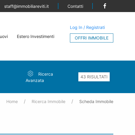
Contatti
staff@immobiliareviti.it
Log In / Registrati
uovi
Estero Investimenti
OFFRI IMMOBILE
Ricerca
Avanzata
Home
Ricerca Immobile
Scheda Immobile