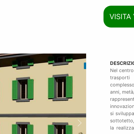
VISITA
DESCRIZI
3 / 17
Nel centro
trasport
complesso
anni, metà
rapprese
innovazion
si svilupp
sottotetto
la realizz