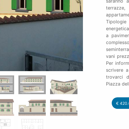
saranno a
terrazze
appartam
Tipologie
energetica
a pavimen
complesso
seminterra
vani prezz
Per inform
scrivere a
trovarci 
Piazza del
€
420