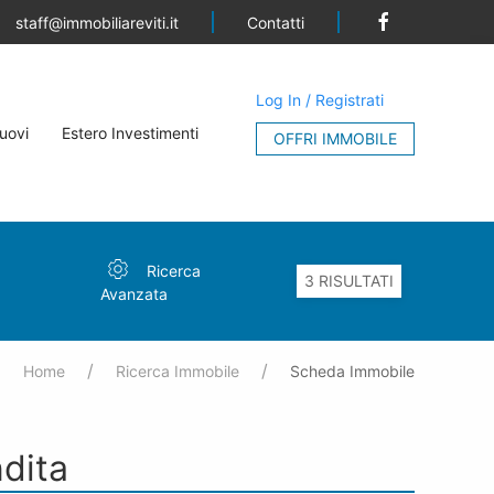
Contatti
staff@immobiliareviti.it
Log In / Registrati
uovi
Estero Investimenti
OFFRI IMMOBILE
Ricerca
Avanzata
Home
Ricerca Immobile
Scheda Immobile
dita