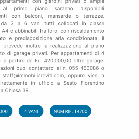
ppartamenti con giardini privati o ampie
, al primo piano saranno disponibili
enti con balconi, mansarde o terrazze.
 da 3 a 6 vani tutti collocati in classe
 A4 e abbinabili fra loro, con riscaldamento
to e predisposizione aria condizionata. Il
 prevede inoltre la realizzazione al piano
to di garage privati. Per appartamenti di 4
i a partire da Eu. 420.000,00 oltre garage.
azioni puoi contattarci al n. 055 453086 o
 staff@immobiliareviti.com, oppure vieni a
direttamente in ufficio a Sesto Fiorentino
la Chiesa 38.
.000
4 VANI
NUM RIF. T4700