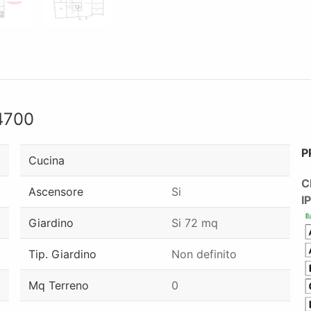
4700
P
Cucina
C
Ascensore
Si
I
Giardino
Si 72 mq
Tip. Giardino
Non definito
Mq Terreno
0