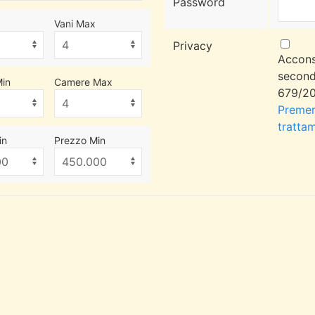
Password
Vani Max
Privacy
Accons
second
in
Camere Max
679/20
Premere
trattam
in
Prezzo Min